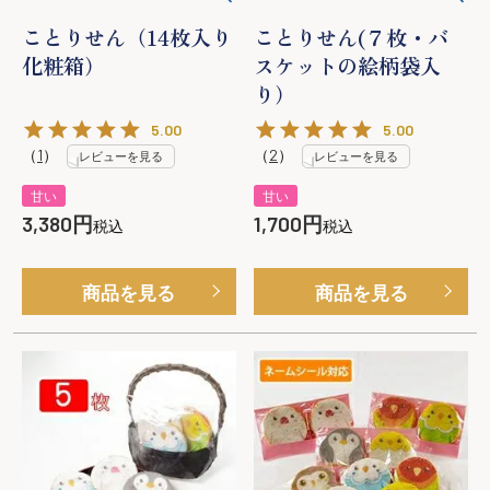
ことりせん（14枚入り
ことりせん(７枚・バ
化粧箱）
スケットの絵柄袋入
り）
5.00
5.00
（
1
）
（
2
）
レビューを見る
レビューを見る
甘い
甘い
3,380
1,700
税込
税込
商品を見る
商品を見る