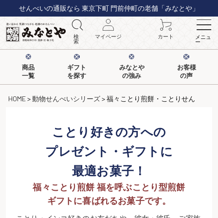
せんべいの通販なら 東京下町 門前仲町の老舗「みなとや」
検
マイページ
カート
メニュ
索
ー
商品
ギフト
みなとや
お客様
一覧
を探す
の強み
の声
HOME
動物せんべいシリーズ
福々ことり煎餅・ことりせん
ことり好きの方への
プレゼント・ギフトに
最適お菓子！
福々ことり煎餅 福を呼ぶことり型煎餅
ギフトに喜ばれるお菓子です。