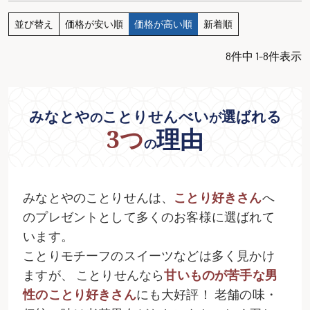
並び替え
価格が安い順
価格が高い順
新着順
8
件中
1
-
8
件表示
みなとや
ことりせんべい
選ばれる
の
が
3つ
理由
の
みなとやのことりせんは、
ことり好きさん
へ
のプレゼントとして多くのお客様に選ばれて
います。
ことりモチーフのスイーツなどは多く見かけ
ますが、
ことりせんなら
甘いものが苦手な男
性のことり好きさん
にも大好評！
老舗の味・