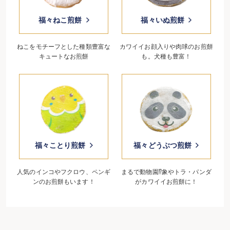
福々ねこ煎餅
福々いぬ煎餅
ねこをモチーフとした
種類豊富な
カワイイお顔入りや
肉球のお煎餅
キュートなお煎餅
も。犬種も豊富！
福々ことり煎餅
福々どうぶつ煎餅
人気のインコやフクロウ、
ペンギ
まるで動物園⁉象やトラ
・パンダ
ンのお煎餅もいます！
がカワイイお煎餅に！