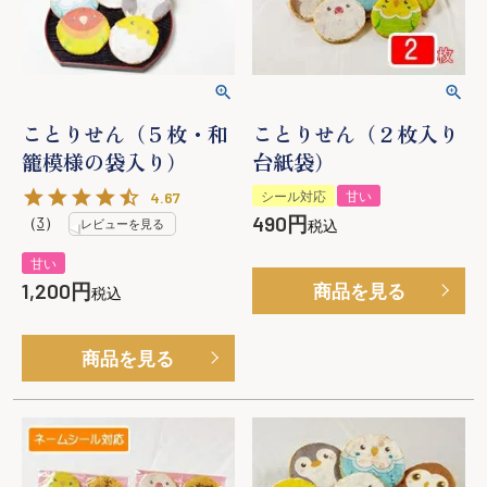
ことりせん（５枚・和
ことりせん（２枚入り
籠模様の袋入り）
台紙袋）
4.67
シール対応
甘い
490
（
3
）
レビューを見る
税込
甘い
1,200
商品を見る
税込
商品を見る