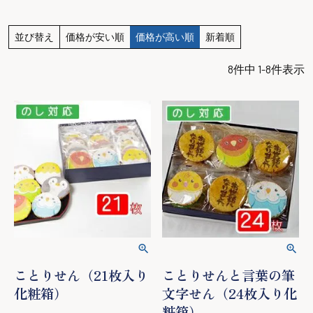
並び替え
価格が安い順
価格が高い順
新着順
8
件中
1
-
8
件表示
ことりせん（21枚入り
ことりせんと言葉の筆
化粧箱）
文字せん（24枚入り化
粧箱）