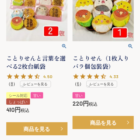
ことりせんと言葉を選
ことりせん（1枚入り
べる2枚台紙袋
バラ個包装袋）
4.50
4.33
（
8
）
（
6
）
レビューを見る
レビューを見る
シール対応
甘い
甘い
しょっぱい
220
税込
410
税込
商品を見る
商品を見る