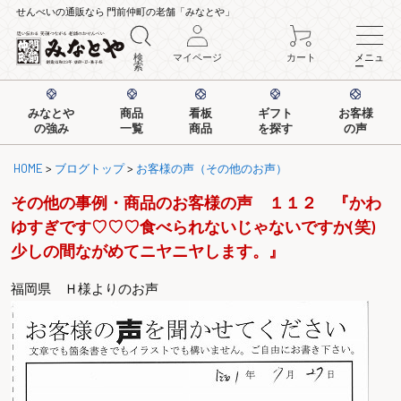
せんべいの通販なら 門前仲町の老舗「みなとや」
検
マイページ
カート
メニュ
索
ー
みなとや
商品
看板
ギフト
お客様
の強み
一覧
商品
を探す
の声
HOME
>
ブログトップ
>
お客様の声（その他のお声）
その他の事例・商品のお客様の声 １１２ 『かわ
ゆすぎです♡♡♡食べられないじゃないですか(笑)
少しの間ながめてニヤニヤします。』
福岡県 Ｈ様よりのお声