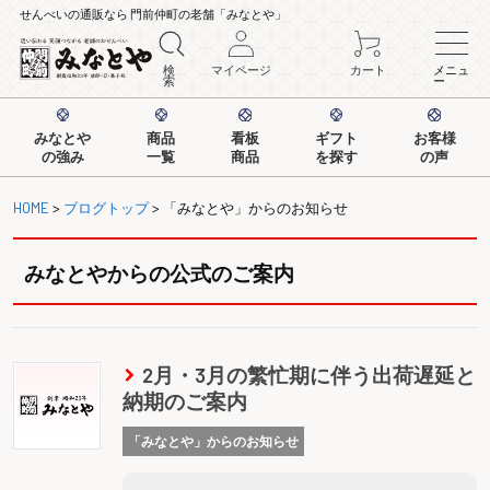
せんべいの通販なら 門前仲町の老舗「みなとや」
検
マイページ
カート
メニュ
索
ー
みなとや
商品
看板
ギフト
お客様
の強み
一覧
商品
を探す
の声
HOME
>
ブログトップ
> 「みなとや」からのお知らせ
みなとやからの公式のご案内
2月・3月の繁忙期に伴う出荷遅延と
納期のご案内
「みなとや」からのお知らせ