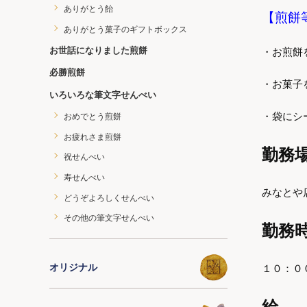
ありがとう飴
【煎餅
ありがとう菓子のギフトボックス
お世話になりました煎餅
・お煎餅
必勝煎餅
・お菓子
いろいろな筆文字せんべい
・袋にシ
おめでとう煎餅
お疲れさま煎餅
勤務
祝せんべい
寿せんべい
みなとや店
どうぞよろしくせんべい
その他の筆文字せんべい
勤務
オリジナル
１０：０
給 