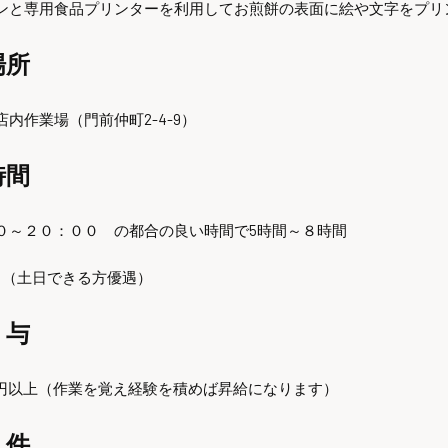
ンと専用食品プリンターを利用してお煎餅の表面に絵や文字をプリ
場所
内作業場（門前仲町2-4-9）
時間
０～２０：００ の都合の良い時間で5時間～８時間
日（土日できる方優遇）
与
00円以上（作業を覚え経験を積めば昇給になります）
 件