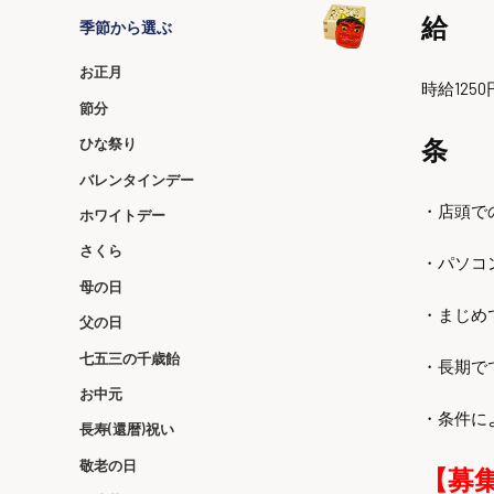
給 
季節から選ぶ
お正月
時給12
節分
条
ひな祭り
バレンタインデー
・店頭で
ホワイトデー
さくら
・パソコ
母の日
・まじめ
父の日
七五三の千歳飴
・長期で
お中元
・条件に
長寿(還暦)祝い
敬老の日
【募