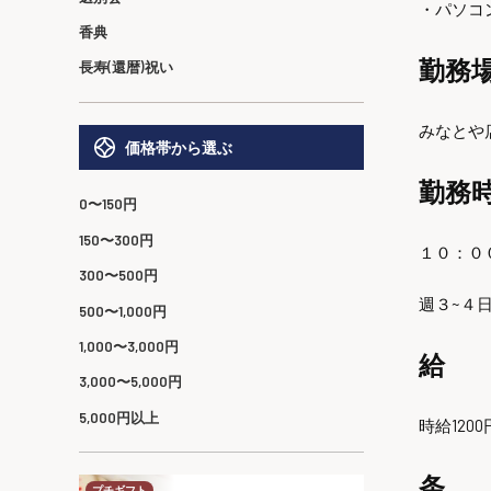
・パソコ
香典
勤務
長寿(還暦)祝い
みなとや店
価格帯から選ぶ
勤務
0〜150円
150〜300円
１０：０
300〜500円
週３~４
500〜1,000円
1,000〜3,000円
給 
3,000〜5,000円
5,000円以上
時給12
条
プチギフト