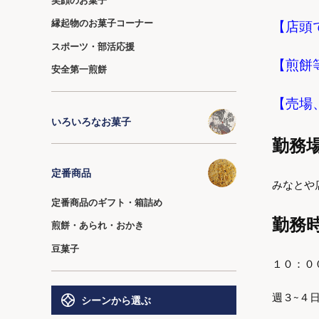
縁起物のお菓子コーナー
【店頭
スポーツ・部活応援
【煎餅
安全第一煎餅
【売場
いろいろなお菓子
勤務
定番商品
みなとや店
定番商品のギフト・箱詰め
勤務
煎餅・あられ・おかき
豆菓子
１０：０
週３~４
シーンから選ぶ