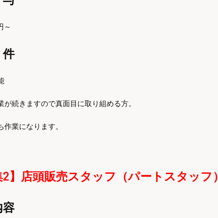
0円～
件
能
業が続きますので真面目に取り組める方。
ち作業になります。
集
2】店頭販売スタッフ（パートスタッフ
内容