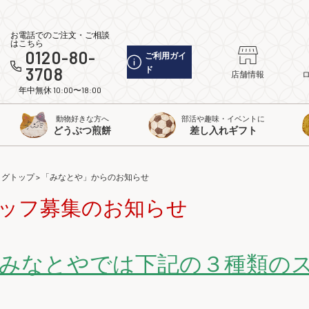
お電話でのご注文・ご相談
はこちら
0120-80-
ご利用ガイ
3708
ド
店舗情報
年中無休 10:00〜18:00
動物好きな方へ
部活や趣味・イベントに
どうぶつ煎餅
差し入れギフト
ログトップ
>
「みなとや」からのお知らせ
ッフ募集のお知らせ
みなとやでは下記の３種類の