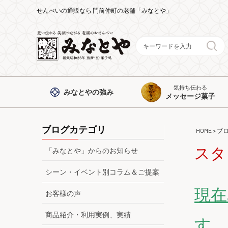
せんべいの通販なら 門前仲町の老舗「みなとや」
気持ち伝わる
みなとや
の強み
メッセージ菓子
ブログカテゴリ
HOME
>
ブ
スタ
「みなとや」からのお知らせ
シーン・イベント別コラム＆ご提案
現在
お客様の声
商品紹介・利用実例、実績
す