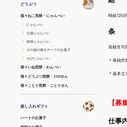
どうぶつ
時給125
福々ねこ煎餅・にゃんべい
にゃんべい
条 
七福にゃんべい
肉球にゃんべい
高校生可
その他の猫モチーフのお菓子
ちびにゃんべい
＊単純作
福々いぬ煎餅・わんべい
＊基本立
福々どうぶつ煎餅・ZOOせん
福々ことり煎餅・ことりせん
【募
差し入れギフト
ハートのお菓子
仕事
笑顔のお菓子