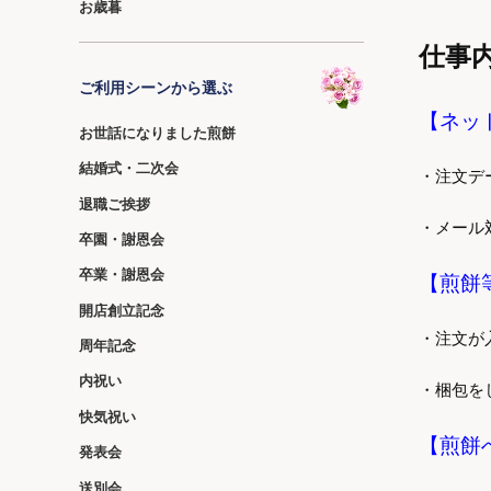
お歳暮
仕事
ご利用シーンから選ぶ
【ネッ
お世話になりました煎餅
結婚式・二次会
・注文デ
退職ご挨拶
・メール
卒園・謝恩会
卒業・謝恩会
【煎餅
開店創立記念
・注文が
周年記念
内祝い
・梱包を
快気祝い
【煎餅
発表会
送別会