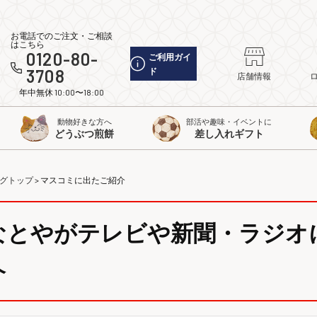
お電話でのご注文・ご相談
はこちら
0120-80-
ご利用ガイ
3708
ド
店舗情報
年中無休 10:00〜18:00
動物好きな方へ
部活や趣味・イベントに
どうぶつ煎餅
差し入れギフト
グトップ
> マスコミに出たご紹介
なとやがテレビや新聞・ラジオ
介