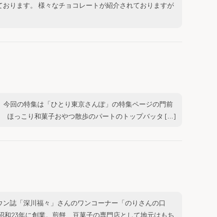
ております。 様々なチョコレートが紹介されておりますが
た。 今回の特集は「ひとり東京さんぽ」の特集ページの門前
 ほっこり和菓子おやつ散歩のパートのトップバッタ […]
。
ウン誌「深川福々」さんのワンコーナー「のりさんの口
昭和23年に創業。煎餅、豆菓子の専門店として地元はもち