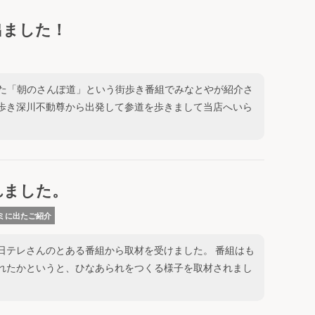
出ました！
放送された「朝のさんぽ道」という街歩き番組でみなとやが紹介さ
り歩き深川不動尊から出発して参道を歩きまして当店へいら
れました。
ミに出たご紹介
日テレさんのとある番組から取材を受けました。 番組はも
されたかというと、ひなあられをつくる様子を取材されまし