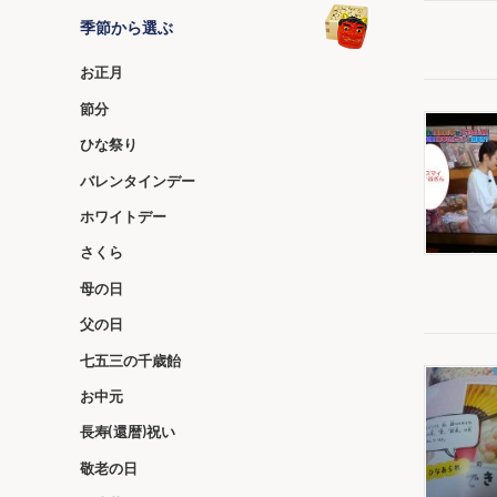
季節から選ぶ
お正月
節分
ひな祭り
バレンタインデー
ホワイトデー
さくら
母の日
父の日
七五三の千歳飴
お中元
長寿(還暦)祝い
敬老の日