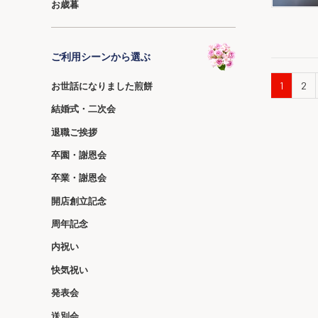
お歳暮
ご利用シーンから選ぶ
1
2
お世話になりました煎餅
結婚式・二次会
退職ご挨拶
卒園・謝恩会
卒業・謝恩会
開店創立記念
周年記念
内祝い
快気祝い
発表会
送別会