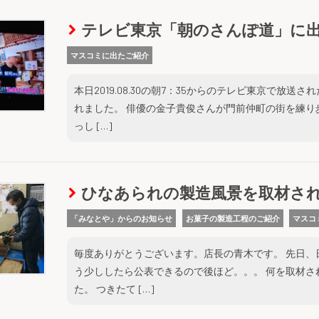
テレビ東京「朝のさんぽ道」に
マスコミに出たご紹介
本日2019.08.30の朝7：35からのテレビ東京で
れました。 俳優の金子貴俊さんが門前仲町の街を練
っし […]
ひなあられの製造風景を取材さ
「みなとや」からのお知らせ
お菓子の製造工程のご紹介
マスコ
毎度ありがとうございます。店長の青木です。 先日、
う少ししたら公表できるので後ほど。。。 何を取材
た。 つきたて […]