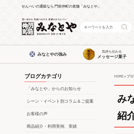
せんべいの通販なら 門前仲町の老舗「みなとや」
気持ち伝わる
みなとや
の強み
メッセージ菓子
ブログカテゴリ
HOME
>
ブロ
「みなとや」からのお知らせ
み
シーン・イベント別コラム＆ご提案
紹
お客様の声
商品紹介・利用実例、実績