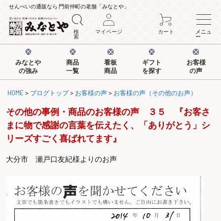
せんべいの通販なら 門前仲町の老舗「みなとや」
検
マイページ
カート
メニュ
索
ー
みなとや
商品
看板
ギフト
お客様
の強み
一覧
商品
を探す
の声
HOME
>
ブログトップ
>
お客様の声
>
お客様の声（その他のお声）
その他の事例・商品のお客様の声 ３５ 『お客さ
まに物で感謝の言葉を伝えたく、「ありがとう」シ
リーズすごく喜ばれてます』
大分市 瀬戸口友紀様よりのお声