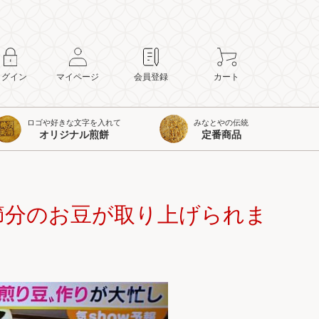
ログイン
マイページ
会員登録
カート
ロゴや好きな文字を入れて
みなとやの伝統
オリジナル煎餅
定番商品
節分のお豆が取り上げられま