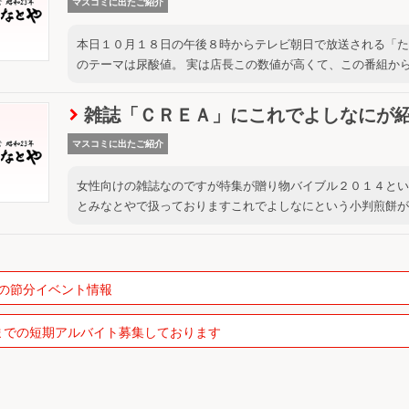
マスコミに出たご紹介
本日１０月１８日の午後８時からテレビ朝日で放送される「た
のテーマは尿酸値。 実は店長この数値が高くて、この番組から
雑誌「ＣＲＥＡ」にこれでよしなにが
マスコミに出たご紹介
女性向けの雑誌なのですが特集が贈り物バイブル２０１４とい
とみなとやで扱っておりますこれでよしなにという小判煎餅が取
の節分イベント情報
までの短期アルバイト募集しております