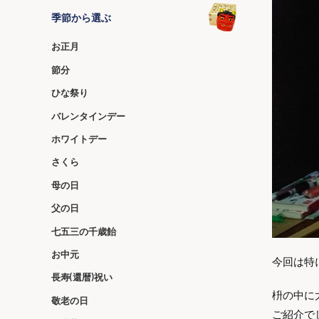
季節から選ぶ
お正月
節分
ひな祭り
バレンタインデー
ホワイトデー
さくら
母の日
父の日
七五三の千歳飴
お中元
今回は特
長寿(還暦)祝い
枡の中に
敬老の日
ご紹介で