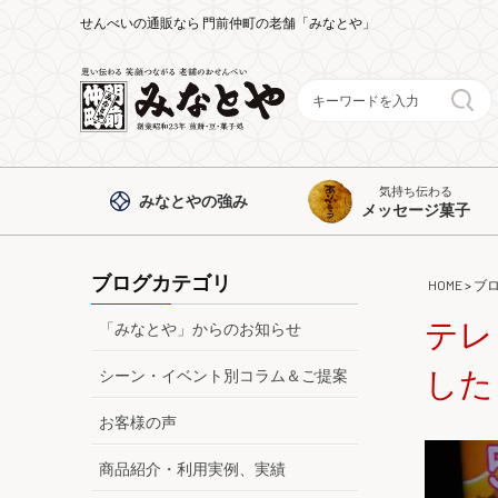
せんべいの通販なら 門前仲町の老舗「みなとや」
気持ち伝わる
みなとや
の強み
メッセージ菓子
ブログカテゴリ
HOME
>
ブ
テレ
「みなとや」からのお知らせ
した
シーン・イベント別コラム＆ご提案
お客様の声
商品紹介・利用実例、実績