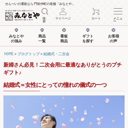
せんべいの通販なら 門前仲町の老舗「みなとや」
検
マイページ
カート
メニュ
索
ー
みなとや
商品
看板
ギフト
お客様
の強み
一覧
商品
を探す
の声
HOME
>
ブログトップ
>
結婚式・二次会
新婦さん必見！二次会用に最適なありがとうのプチ
ギフト♪
結婚式＝女性にとっての憧れの儀式の一つ