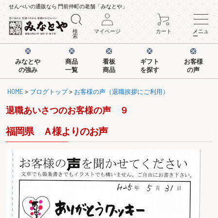
せんべいの通販なら 門前仲町の老舗「みなとや」
検
マイページ
カート
メニュ
索
ー
みなとや
商品
看板
ギフト
お客様
の強み
一覧
商品
を探す
の声
HOME
>
ブログトップ
>
お客様の声（退職挨拶にご利用）
退職あいさつのお客様の声 ９
福岡県 Ａ様よりのお声