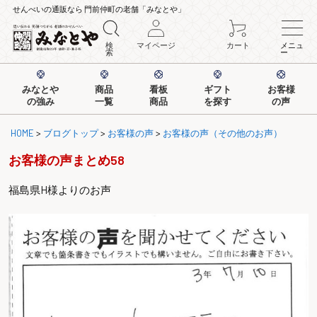
せんべいの通販なら 門前仲町の老舗「みなとや」
検
マイページ
カート
メニュ
索
ー
みなとや
商品
看板
ギフト
お客様
の強み
一覧
商品
を探す
の声
HOME
>
ブログトップ
>
お客様の声
>
お客様の声（その他のお声）
お客様の声まとめ58
福島県H様よりのお声