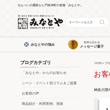
せんべいの通販なら 門前仲町の老舗「みなとや」
気持ち伝わる
みなとや
の強み
メッセージ菓子
ブログカテゴリ
HOME
>
ブ
お客
「みなとや」からのお知らせ
シーン・イベント別コラム＆ご提案
神奈川県
お客様の声
商品紹介・利用実例、実績