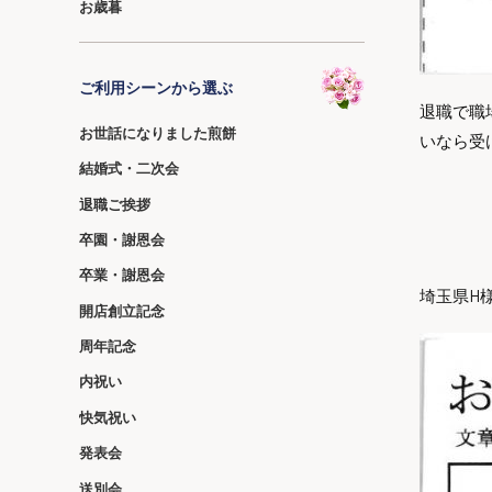
お歳暮
ご利用シーンから選ぶ
退職で職
お世話になりました煎餅
いなら受
結婚式・二次会
退職ご挨拶
卒園・謝恩会
卒業・謝恩会
埼玉県H
開店創立記念
周年記念
内祝い
快気祝い
発表会
送別会