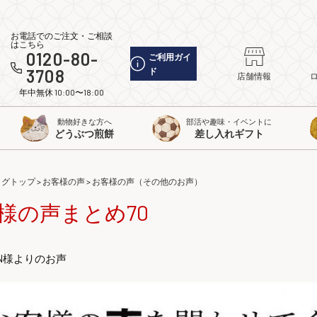
お電話でのご注文・ご相談
はこちら
0120-80-
ご利用ガイ
3708
ド
店舗情報
年中無休 10:00〜18:00
動物好きな方へ
部活や趣味・イベントに
どうぶつ煎餅
差し入れギフト
ログトップ
>
お客様の声
>
お客様の声（その他のお声）
様の声まとめ70
N様よりのお声