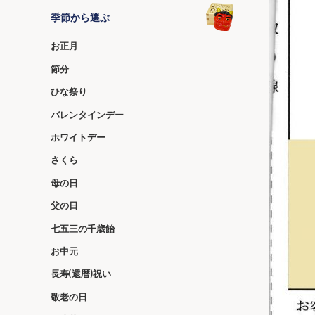
季節から選ぶ
お正月
節分
ひな祭り
バレンタインデー
ホワイトデー
さくら
母の日
父の日
七五三の千歳飴
お中元
長寿(還暦)祝い
敬老の日