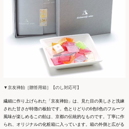
▼京友禅飴［贈答用箱］【のし対応可】
繊細に作り上げられた「京友禅飴」は、見た目の美しさと洗練
された甘さが特徴の板飴です。色とりどりの6色6色のフルーツ
風味が楽しめるこの飴は、京都の伝統的なものです。丁寧に作
られ、オリジナルの化粧箱に入っています。箱の外側と広がる