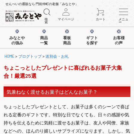
せんべいの通販なら 門前仲町の老舗「みなとや」
検
マイページ
カート
メニュ
索
ー
みなとや
商品
看板
ギフト
お客様
の強み
一覧
商品
を探す
の声
HOME
>
ブログトップ
>
送別会・お礼
ちょこっとしたプレゼントに喜ばれるお菓子大集
合！厳選25選
気兼ねなく渡せるお菓子はどんなお菓子？
ちょっとしたプレゼントとして、お菓子は多くのシーンで喜ば
れる定番のギフトです。特別な日でなくても、日々の感謝や気
持ちを伝えるために気軽に渡せるお菓子は、友人や同僚、家族
などへの、ほんのり嬉しいサプライズになります。 しかし、気