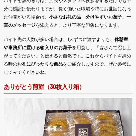
バイトを辞める時は、店長やスタッフへ挨拶をするだけでも十
分に感謝は伝わりますが、長く働いた職場や特にお世話になっ
た仲間がいる場合は、
小さなお礼の品
、
分けやすいお菓子
、
一
言のメッセージ
を添えると、より丁寧な印象になります。
バイト先の人数が多い場合は、1人ずつに渡すよりも、
休憩室
や事務所に置ける箱入りのお菓子
を用意し、「皆さんで召し上
がってください」と伝えると自然です。これからバイトを辞め
る時の
お礼にぴったりな商品
をご紹介しますので、ぜひ参考に
してみてくださいね。
ありがとう煎餅（30枚入り箱）