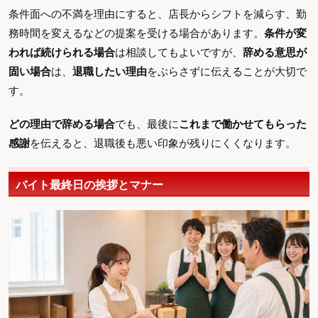
条件面への不満を理由にすると、店長からシフトを減らす、勤
務時間を変えるなどの提案を受ける場合があります。
条件が変
われば続けられる場合
は相談してもよいですが、
辞める意思が
固い場合
は、
退職したい理由
をぶらさずに伝えることが大切で
す。
どの理由で辞める場合
でも、最後に
これまで働かせてもらった
感謝
を伝えると、退職後も悪い印象が残りにくくなります。
バイト最終日の挨拶とマナー