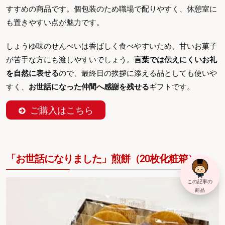
すすめの商品です。個包装のため職場で配りやすく、休憩室に
も置きやすい点が魅力です。
しょうゆ味のせんべいは香ばしく食べやすいため、甘いお菓子
が苦手な方にも渡しやすいでしょう。
言葉では伝えにくいお礼
を自然に表せる
ので、最終日の挨拶に添える品としても使いや
すく、
お世話になった仲間へ感謝を残せる
ギフトです。
ご購入はこちら
「お世話になりました」煎餅（20枚化粧箱）
この記事の
商品