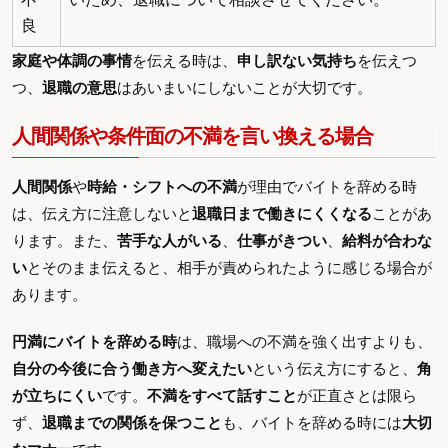
良
家庭や体調の事情
を伝える時は、
申し訳ない気持ち
を伝えつ
つ、
退職の意思
はあいまいにしないことが大切です。
人間関係や条件面の不満を言い換える場合
人間関係
や
時給・シフトへの不満
が理由でバイトを辞める時
は、伝え方に注意しないと
退職日まで働きにくくなる
ことがあ
ります。また、
苦手な人がいる
、
仕事がきつい
、
給料が合わな
い
とそのまま伝えると、相手が責められたように感じる場合が
あります。
円満にバイトを辞める時
は、職場への不満を強く出すよりも、
自分の今後に合う働き方へ変えたい
という伝え方にすると、
角
が立ちにくい
です。
不満をすべて話すこと
が正直さとは限ら
ず、
退職までの関係を保つこと
も、バイトを辞める時には
大切