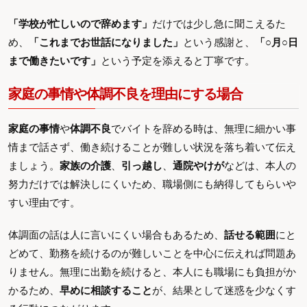
「学校が忙しいので辞めます」
だけでは少し急に聞こえるた
め、
「これまでお世話になりました」
という感謝と、
「○月○日
まで働きたいです」
という予定を添えると丁寧です。
家庭の事情や体調不良を理由にする場合
家庭の事情
や
体調不良
でバイトを辞める時は、無理に細かい事
情まで話さず、働き続けることが難しい状況を落ち着いて伝え
ましょう。
家族の介護
、
引っ越し
、
通院やけが
などは、本人の
努力だけでは解決しにくいため、職場側にも納得してもらいや
すい理由です。
体調面の話は人に言いにくい場合もあるため、
話せる範囲
にと
どめて、勤務を続けるのが難しいことを中心に伝えれば問題あ
りません。無理に出勤を続けると、本人にも職場にも負担がか
かるため、
早めに相談すること
が、結果として迷惑を少なくす