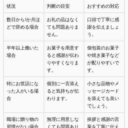
状況
判断の目安
おすすめの対応
数日から1か月ほ
お礼の品はなく
口頭で丁寧に感
どで辞める場合
ても問題ありま
謝を伝えましょ
せん。
う。
半年以上働いた
お菓子を用意す
個包装のお菓子
場合
ると感謝が伝わ
や焼き菓子など
りやすくなりま
が配りやすいで
す。
す。
特にお世話にな
個別に一言添え
小さな品物やメ
った人がいる場
ると気持ちが伝
ッセージカード
合
わります。
を添えても良い
でしょう。
職場に贈り物の
無理に用意しな
挨拶と感謝の言
習慣がない場合
くても問題あり
葉を丁寧に伝え