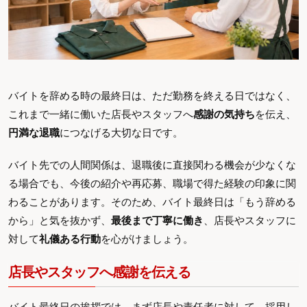
バイトを辞める時の最終日は、ただ勤務を終える日ではなく、
これまで一緒に働いた店長やスタッフへ
感謝の気持ち
を伝え、
円満な退職
につなげる大切な日です。
バイト先での人間関係は、退職後に直接関わる機会が少なくな
る場合でも、今後の紹介や再応募、職場で得た経験の印象に関
わることがあります。そのため、バイト最終日は「もう辞める
から」と気を抜かず、
最後まで丁寧に働き
、店長やスタッフに
対して
礼儀ある行動
を心がけましょう。
店長やスタッフへ感謝を伝える
バイト最終日の挨拶では、まず店長や責任者に対して、採用し