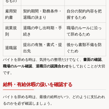
るもの
雇用契
契約期間・勤務条件・
自分の契約内容を把
約書
退職の決まり
握するため
就業規
退職の申し出時期・手
職場のルールに沿っ
則
続き
て辞めるため
提出の有無・書式・提
後から書類不備を防
退職届
出先
ぐため
バイトを辞める時は、気持ちの整理だけでなく、
書面の確認
、
職場のルール確認
、
退職日の認識合わせ
をしておくことが大切
です。
給料・有給休暇の扱いを確認する
バイトを辞める時は、最後の給料がいつ、どのように支払われ
るのかを必ず確認しましょう。