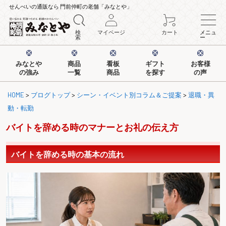
せんべいの通販なら 門前仲町の老舗「みなとや」
検
マイページ
カート
メニュ
索
ー
みなとや
商品
看板
ギフト
お客様
の強み
一覧
商品
を探す
の声
HOME
>
ブログトップ
>
シーン・イベント別コラム＆ご提案
>
退職・異
動・転勤
バイトを辞める時のマナーとお礼の伝え方
バイトを辞める時の基本の流れ