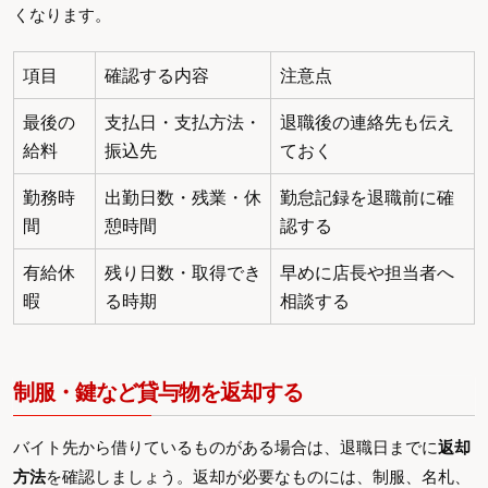
くなります。
項目
確認する内容
注意点
最後の
支払日・支払方法・
退職後の連絡先も伝え
給料
振込先
ておく
勤務時
出勤日数・残業・休
勤怠記録を退職前に確
間
憩時間
認する
有給休
残り日数・取得でき
早めに店長や担当者へ
暇
る時期
相談する
制服・鍵など貸与物を返却する
バイト先から借りているものがある場合は、退職日までに
返却
方法
を確認しましょう。返却が必要なものには、制服、名札、