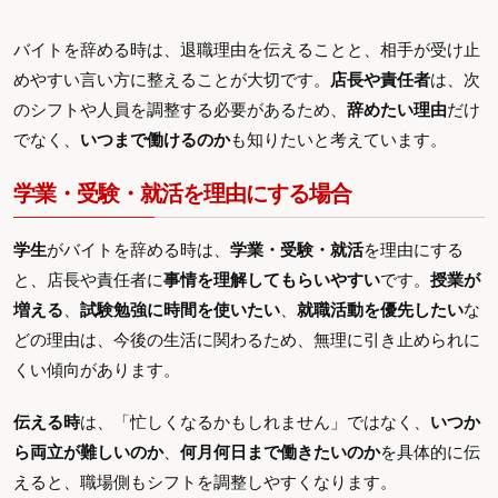
バイトを辞める時は、退職理由を伝えることと、相手が受け止
めやすい言い方に整えることが大切です。
店長や責任者
は、次
のシフトや人員を調整する必要があるため、
辞めたい理由
だけ
でなく、
いつまで働けるのか
も知りたいと考えています。
学業・受験・就活を理由にする場合
学生
がバイトを辞める時は、
学業・受験・就活
を理由にする
と、店長や責任者に
事情を理解してもらいやすい
です。
授業が
増える
、
試験勉強に時間を使いたい
、
就職活動を優先したい
な
どの理由は、今後の生活に関わるため、無理に引き止められに
くい傾向があります。
伝える時
は、「忙しくなるかもしれません」ではなく、
いつか
ら両立が難しいのか
、
何月何日まで働きたいのか
を具体的に伝
えると、職場側もシフトを調整しやすくなります。