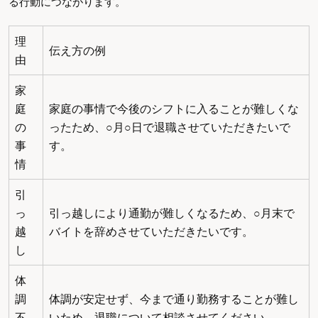
る行動につながります。
理
伝え方の例
由
家
庭
家庭の事情で今後のシフトに入ることが難しくな
の
ったため、○月○日で退職させていただきたいで
事
す。
情
引
っ
引っ越しにより通勤が難しくなるため、○月末で
越
バイトを辞めさせていただきたいです。
し
体
調
体調が安定せず、今まで通り勤務することが難し
不
いため、退職について相談させてください。