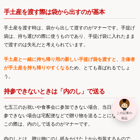
手土産を渡す際は袋から出すのが基本
手土産を渡す時は、袋から出して渡すのがマナーです。手提げ
袋は、持ち運びの際に使うものであり、手提げ袋に入れたまま
で渡すのは失礼だと考えられています。
手土産と一緒に持ち帰り用の新しい手提げ袋を渡すと、主催者
が手土産を持ち帰りやすくなる
ため、とても喜ばれるでしょ
う。
持参できないときは「内のし」で送る
七五三のお祝いや食事会に参加できない場合、当日手土産を持
この記事の
参できない場合は宅配便などで贈り物を送ることになります。
商品
この際は、内のしで送るのがマナーです。
内のしとは、贈り物にのし紙をかけた上から包装するもので