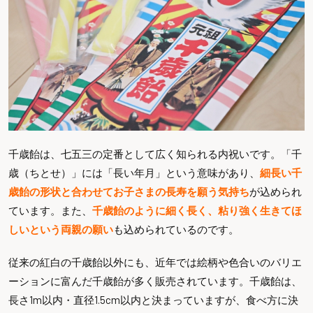
千歳飴は、七五三の定番として広く知られる内祝いです。「千
歳（ちとせ）」には「長い年月」という意味があり、
細長い千
歳飴の形状と合わせてお子さまの長寿を願う気持ち
が込められ
ています。また、
千歳飴のように細く長く、粘り強く生きてほ
しいという両親の願い
も込められているのです。
従来の紅白の千歳飴以外にも、近年では絵柄や色合いのバリエ
ーションに富んだ千歳飴が多く販売されています。千歳飴は、
長さ1m以内・直径1.5cm以内と決まっていますが、食べ方に決