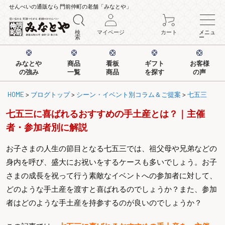
せんべいの通販なら 門前仲町の老舗「みなとや」
検
マイページ
カート
メニュ
索
ー
みなとや
商品
看板
ギフト
お客様
の強み
一覧
商品
を探す
の声
HOME
>
ブログトップ
>
シーン・イベント別コラム＆ご提案
>
七五三
七五三に喜ばれるおすすめの手土産とは？｜主催
者・参加者別に解説
お子さまの人生の節目となる七五三では、祖父母や兄弟などの
身内を呼び、盛大にお祝いをするケースも多いでしょう。お子
さまの成長を祝って行う素敵なイベントへの参加者に対して、
どのような手土産を渡すと喜ばれるのでしょうか？また、参加
者はどのような手土産を持参するのが良いのでしょうか？