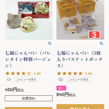
七福にゃんべい（バレ
七福にゃんべい（3枚
ンタイン特別バージョ
入りバスケットボック
ン）
ス）
4.00
5.00
（
1
）
（
5
）
レビューを見る
レビューを見る
甘い
450
税込
840
税込
在庫切れ