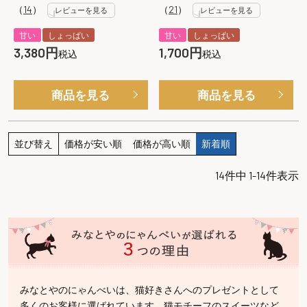
（
14
）
（
21
）
レビューを見る
レビューを見る
甘い
しょっぱい
甘い
しょっぱい
3,380
1,700
税込
税込
商品を見る
商品を見る
並び替え
価格が安い順
価格が高い順
新着順
14
件中
1
-
14
件表示
みなとやのにゃんべいは、猫好きさんへのプレゼントとして
多くのお客様に選ばれています。猫モチーフのスイーツなど