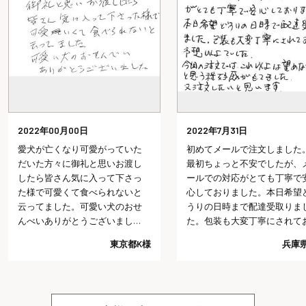
2022年00月00日
2022年7月31日
愛犬が亡くなり可愛がっていた
初めてメールで注文しました
だいた方々に御礼と思いお渡し
最初ちょっと不安でしたが、
したら皆さん気に入って下さっ
ールでの対応がとても丁寧で
た様で可愛くて食べられないと
心しておりました。本日希望
云ってました。可愛い犬のおせ
うりの日時まで配達受取りま
んべいありがとうございまし
た。包装も大変丁寧にされて
た。
り予想以上でした。今回の注
東京都K様
兵庫県
では、これ以上は望めないだ
うと思う程好感がもてました
又注文したいと思います。