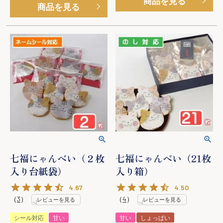
商品を見る
商品を見る
七福にゃんべい（２枚
七福にゃんべい（21枚
入り台紙袋）
入り箱）
4.67
4.50
（
3
）
（
4
）
レビューを見る
レビューを見る
シール対応
甘い
甘い
しょっぱい