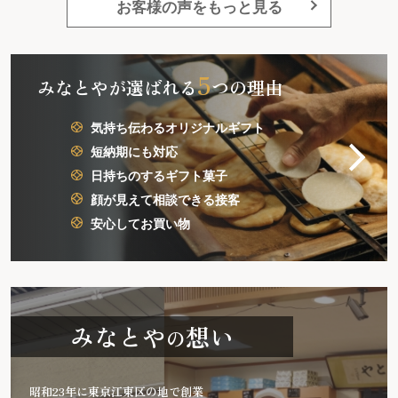
お客様の声をもっと見る
5
みなとやが選ばれる
つの理由
気持ち伝わるオリジナルギフト
短納期にも対応
日持ちのするギフト菓子
顔が見えて相談できる接客
安心してお買い物
みなとや
想い
の
昭和23年に東京江東区の地で創業