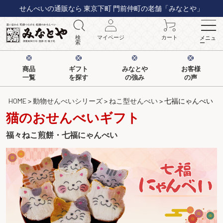
せんべいの通販なら 東京下町 門前仲町の老舗「みなとや」
検
マイページ
カート
メニュ
索
ー
商品
ギフト
みなとや
お客様
一覧
を探す
の強み
の声
HOME
動物せんべいシリーズ
ねこ型せんべい
七福にゃんべい
猫のおせんべいギフト
福々ねこ煎餅・七福にゃんべい