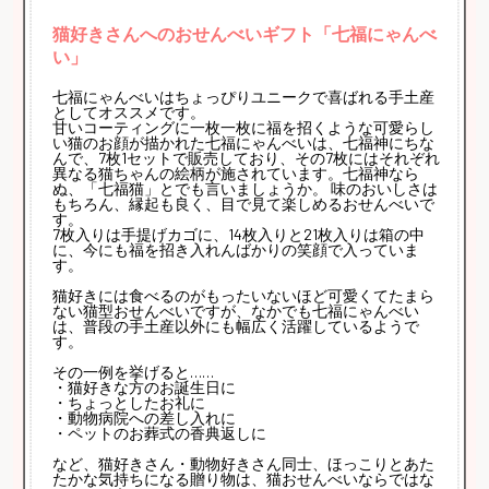
猫好きさんへのおせんべいギフト「七福にゃんべ
い」
七福にゃんべいはちょっぴりユニークで喜ばれる手土産
としてオススメです。
甘いコーティングに一枚一枚に福を招くような可愛らし
い猫のお顔が描かれた七福にゃんべいは、七福神にちな
んで、7枚1セットで販売しており、その7枚にはそれぞれ
異なる猫ちゃんの絵柄が施されています。七福神なら
ぬ、「七福猫」とでも言いましょうか。 味のおいしさは
もちろん、縁起も良く、目で見て楽しめるおせんべいで
す。
7枚入りは手提げカゴに、14枚入りと21枚入りは箱の中
に、今にも福を招き入れんばかりの笑顔で入っていま
す。
猫好きには食べるのがもったいないほど可愛くてたまら
ない猫型おせんべいですが、なかでも七福にゃんべい
は、普段の手土産以外にも幅広く活躍しているようで
す。
その一例を挙げると……
・猫好きな方のお誕生日に
・ちょっとしたお礼に
・動物病院への差し入れに
・ペットのお葬式の香典返しに
など、猫好きさん・動物好きさん同士、ほっこりとあた
たかな気持ちになる贈り物は、猫おせんべいならではな