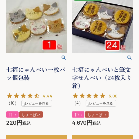
七福にゃんべい一枚バ
七福にゃんべいと筆文
ラ個包装
字せんべい（24枚入り
箱）
4.44
5.00
（
16
）
（
4
）
レビューを見る
レビューを見る
甘い
しょっぱい
甘い
しょっぱい
220
4,670
税込
税込