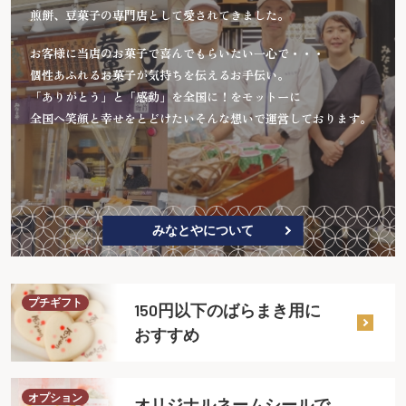
煎餅、豆菓子の専門店として愛されてきました。
お客様に当店のお菓子で喜んでもらいたい一心で・・・
個性あふれるお菓子が気持ちを伝えるお手伝い。
「ありがとう」と「感動」を全国に！をモットーに
全国へ笑顔と幸せをとどけたいそんな想いで運営しております。
みなとやについて
プチギフト
150円以下のばらまき用に
おすすめ
オプション
オリジナルネームシールで