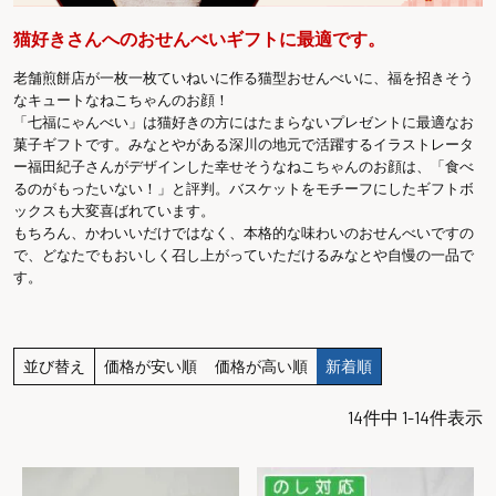
猫好きさんへのおせんべいギフトに最適です。
老舗煎餅店が一枚一枚ていねいに作る猫型おせんべいに、福を招きそう
なキュートなねこちゃんのお顔！
「七福にゃんべい」は猫好きの方にはたまらないプレゼントに最適なお
菓子ギフトです。みなとやがある深川の地元で活躍するイラストレータ
ー福田紀子さんがデザインした幸せそうなねこちゃんのお顔は、「食べ
るのがもったいない！」と評判。バスケットをモチーフにしたギフトボ
ックスも大変喜ばれています。
もちろん、かわいいだけではなく、本格的な味わいのおせんべいですの
で、どなたでもおいしく召し上がっていただけるみなとや自慢の一品で
す。
並び替え
価格が安い順
価格が高い順
新着順
14
件中
1
-
14
件表示