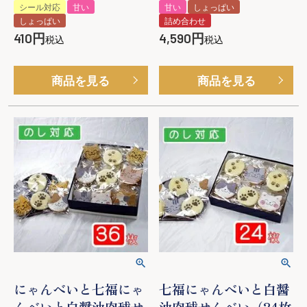
シール対応
甘い
甘い
しょっぱい
しょっぱい
詰め合わせ
410
4,590
税込
税込
商品を見る
商品を見る
にゃんべいと七福にゃ
七福にゃんべいと白醤
んべいと白醤油肉球せ
油肉球せんべい（24枚