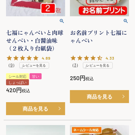
七福にゃんべいと肉球
お名前プリント七福に
せんべい・白醤油味
ゃんべい
（２枚入り台紙袋）
4.89
4.33
（
9
）
（
3
）
レビューを見る
レビューを見る
シール対応
甘い
250
税込
しょっぱい
420
税込
商品を見る
商品を見る