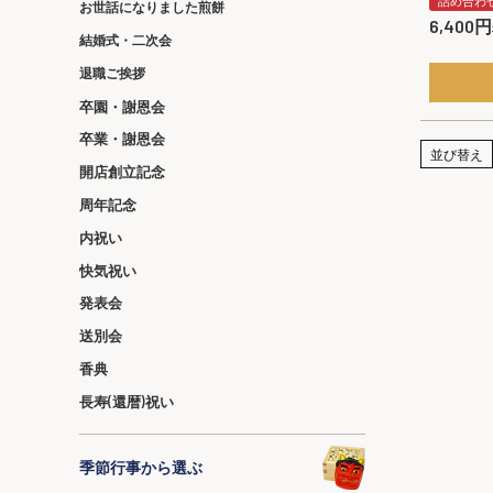
詰め合わ
お世話になりました煎餅
6,400
結婚式・二次会
退職ご挨拶
卒園・謝恩会
卒業・謝恩会
並び替え
開店創立記念
周年記念
内祝い
快気祝い
発表会
送別会
香典
長寿(還暦)祝い
季節行事から選ぶ