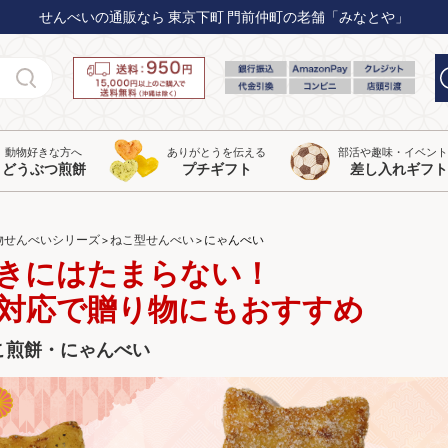
せんべいの通販なら 東京下町 門前仲町の老舗「みなとや」
動物好きな方へ
ありがとうを伝える
部活や趣味・イベン
どうぶつ煎餅
プチギフト
差し入れギフト
物せんべいシリーズ
ねこ型せんべい
にゃんべい
きにはたまらない！
対応で贈り物にもおすすめ
こ煎餅・にゃんべい