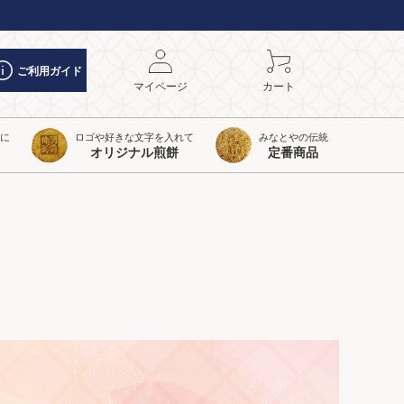
ご利用ガイド
マイページ
カート
トに
ロゴや好きな文字を入れて
みなとやの伝統
オリジナル煎餅
定番商品