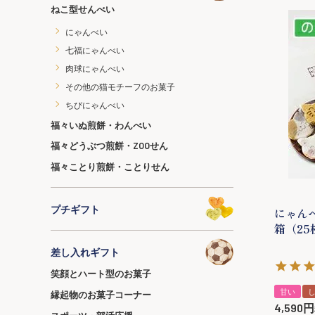
ねこ型せんべい
にゃんべい
七福にゃんべい
肉球にゃんべい
その他の猫モチーフのお菓子
ちびにゃんべい
福々いぬ煎餅・わんべい
福々どうぶつ煎餅・ZOOせん
福々ことり煎餅・ことりせん
プチギフト
にゃん
箱（2
差し入れギフト
笑顔とハート型のお菓子
甘い
縁起物のお菓子コーナー
4,590