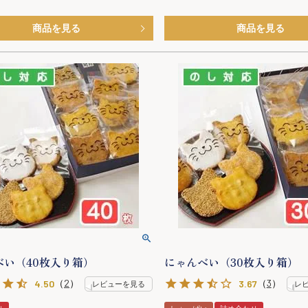
商品を見る
商品を見る
べい（40枚入り箱）
にゃんべい（30枚入り箱）
（
2
）
（
3
）
4.50
3.67
レビューを見る
レ