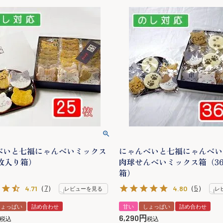
べいと七福にゃんべいミックス
にゃんべいと七福にゃんべい
5枚入り箱）
肉球せんべいミックス箱（3
箱）
（
7
）
（
5
）
4.71
4.80
レビューを見る
レ
しょっぱい
詰め合わせ
甘い
しょっぱい
詰め合わせ
6,290
税込
税込