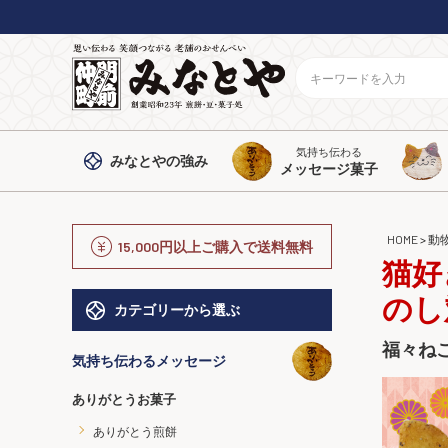
気持ち伝わる
みなとや
の強み
メッセージ菓子
HOME
動
15,000円以上ご購入で送料無料
猫好
のし
カテゴリーから選ぶ
福々ね
気持ち伝わるメッセージ
ありがとうお菓子
ありがとう煎餅