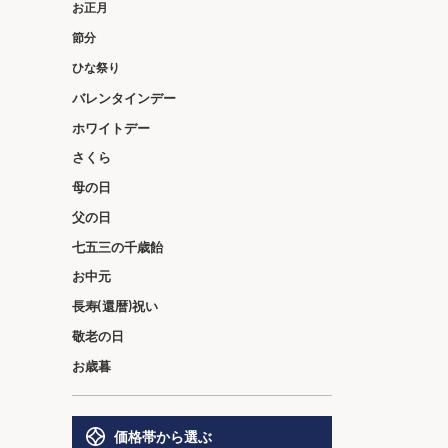
お正月
節分
ひな祭り
バレンタインデー
ホワイトデー
さくら
母の日
父の日
七五三の千歳飴
お中元
長寿(還暦)祝い
敬老の日
お歳暮
価格帯から選ぶ