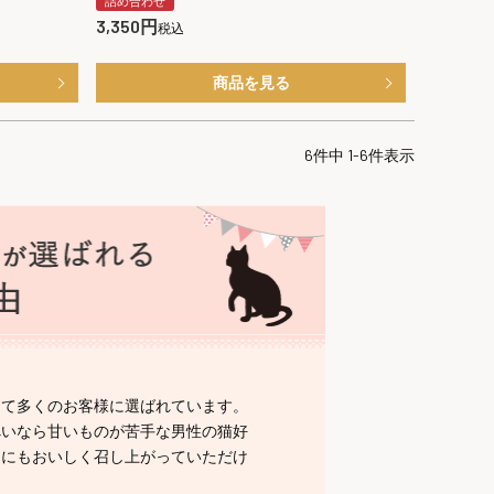
詰め合わせ
3,350
税込
商品を見る
6
件中
1
-
6
件表示
して多くのお客様に選ばれています。
べいなら甘いものが苦手な男性の猫好
たにもおいしく召し上がっていただけ