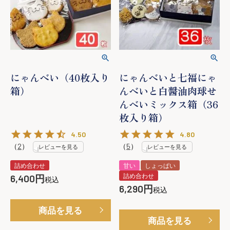
にゃんべい（40枚入り
にゃんべいと七福にゃ
箱）
んべいと白醤油肉球せ
んべいミックス箱（36
枚入り箱）
4.50
4.80
（
2
）
（
5
）
レビューを見る
レビューを見る
詰め合わせ
甘い
しょっぱい
詰め合わせ
6,400
税込
6,290
税込
商品を見る
商品を見る