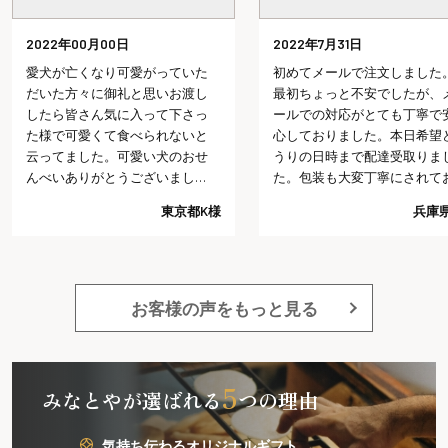
2022年00月00日
2022年7月31日
愛犬が亡くなり可愛がっていた
初めてメールで注文しました。
だいた方々に御礼と思いお渡し
最初ちょっと不安でしたが、メ
したら皆さん気に入って下さっ
ールでの対応がとても丁寧で安
た様で可愛くて食べられないと
心しておりました。本日希望ど
云ってました。可愛い犬のおせ
うりの日時まで配達受取りまし
んべいありがとうございまし
た。包装も大変丁寧にされてお
た。
り予想以上でした。今回の注文
東京都K様
兵庫県I様
では、これ以上は望めないだろ
うと思う程好感がもてました。
又注文したいと思います。
お客様の声をもっと見る
5
みなとやが選ばれる
つの理由
気持ち伝わるオリジナルギフト