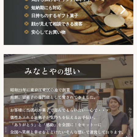
短納期にも対応
日持ちのするギフト菓子
顔が見えて相談できる接客
安心してお買い物
みなとや
想い
の
昭和23年に東京江東区の地で創業
煎餅、豆菓子の専門店として愛されてきました。
お客様に当店のお菓子で喜んでもらいたい一心で・・・
個性あふれるお菓子が気持ちを伝えるお手伝い。
「ありがとう」と「感動」を全国に！をモットーに
全国へ笑顔と幸せをとどけたいそんな想いで運営しております。