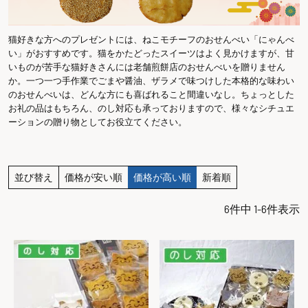
猫好きな方へのプレゼントには、ねこモチーフのおせんべい「にゃんべ
い」がおすすめです。猫をかたどったスイーツはよく見かけますが、甘
いものが苦手な猫好きさんには老舗煎餅店のおせんべいを贈りません
か。一つ一つ手作業でごまや醤油、ザラメで味つけした本格的な味わい
のおせんべいは、どんな方にも喜ばれること間違いなし。ちょっとした
お礼の品はもちろん、のし対応も承っておりますので、様々なシチュエ
ーションの贈り物としてお役立てください。
並び替え
価格が安い順
価格が高い順
新着順
6
件中
1
-
6
件表示