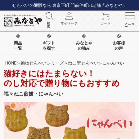
せんべいの通販なら 東京下町 門前仲町の老舗「みなとや」
検
マイページ
カート
メニュ
索
ー
商品
ギフト
みなとや
お客様
一覧
を探す
の強み
の声
HOME
動物せんべいシリーズ
ねこ型せんべい
にゃんべい
猫好きにはたまらない！
のし対応で贈り物にもおすすめ
福々ねこ煎餅・にゃんべい