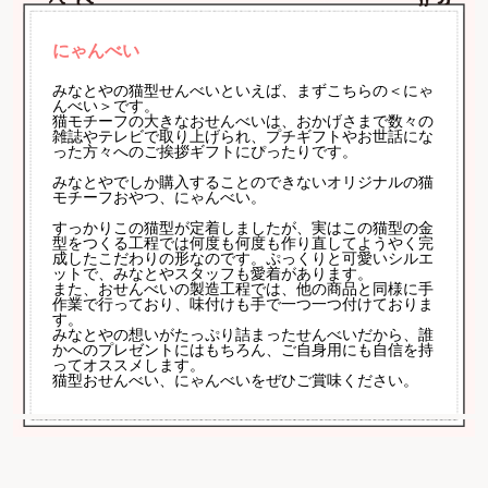
にゃんべい
みなとやの猫型せんべいといえば、まずこちらの＜にゃ
んべい＞です。
猫モチーフの大きなおせんべいは、おかげさまで数々の
雑誌やテレビで取り上げられ、プチギフトやお世話にな
った方々へのご挨拶ギフトにぴったりです。
みなとやでしか購入することのできないオリジナルの猫
モチーフおやつ、にゃんべい。
すっかりこの猫型が定着しましたが、実はこの猫型の金
型をつくる工程では何度も何度も作り直してようやく完
成したこだわりの形なのです。ぷっくりと可愛いシルエ
ットで、みなとやスタッフも愛着があります。
また、おせんべいの製造工程では、他の商品と同様に手
作業で行っており、味付けも手で一つ一つ付けておりま
す。
みなとやの想いがたっぷり詰まったせんべいだから、誰
かへのプレゼントにはもちろん、ご自身用にも自信を持
ってオススメします。
猫型おせんべい、にゃんべいをぜひご賞味ください。