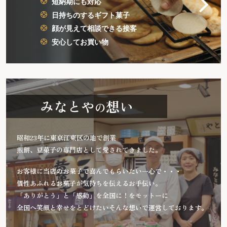
短納期にも対応
日持ちのするギフト菓子
顔が見えて相談できる接客
安心してお買い物
みなとや
想い
の
昭和23年に東京江東区の地で創業
煎餅、豆菓子の専門店として愛されてきました。
お客様に当店のお菓子で喜んでもらいたい一心で・・・
個性あふれるお菓子が気持ちを伝えるお手伝い。
「ありがとう」と「感動」を全国に！をモットーに
全国へ笑顔と幸せをとどけたいそんな想いで運営しております。