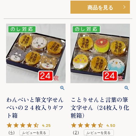
商品を見る
わんべいと筆文字せん
ことりせんと言葉の筆
べいの２４枚入りギフ
文字せん（24枚入り化
ト箱
粧箱）
4.25
4.50
（
4
）
（
2
）
レビューを見る
レビューを見る