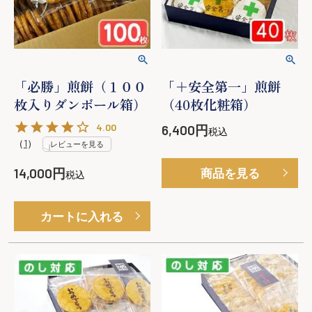
「必勝」煎餅（１００
「＋安全第一」煎餅
枚入りダンボール箱）
（40枚化粧箱）
4.00
6,400
税込
（
1
）
レビューを見る
14,000
商品を見る
税込
カートに入れる