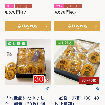
甘い
しょっぱい
甘い
しょっぱい
4,670
4,670
税込
税込
商品を見る
商品を見る
「お世話になりまし
「必勝」煎餅（30~40
た」煎餅（30枚化粧
枚化粧箱）