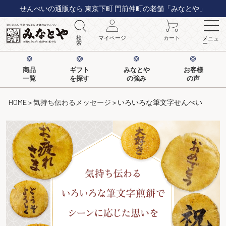
せんべいの通販なら 東京下町 門前仲町の老舗「みなとや」
検
マイページ
カート
メニュ
索
ー
商品
ギフト
みなとや
お客様
一覧
を探す
の強み
の声
HOME
気持ち伝わるメッセージ
いろいろな筆文字せんべい