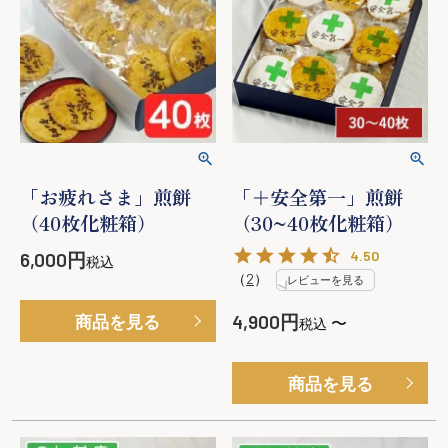
「お疲れさま」煎餅
「＋安全第一」煎餅
（40枚化粧箱）
（30~40枚化粧箱）
4.50
6,000
税込
（
2
）
レビューを見る
4,900
商品を見る
〜
税込
商品を見る