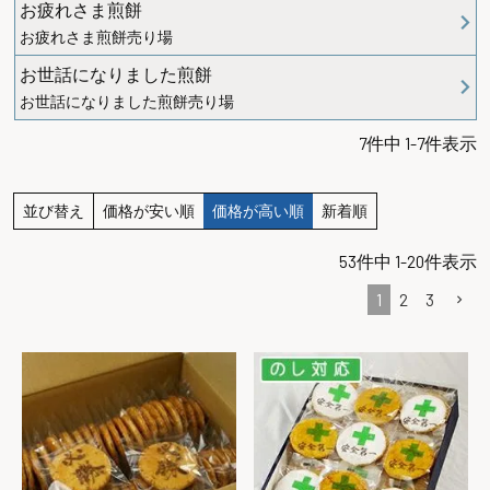
お疲れさま煎餅
お疲れさま煎餅売り場
お世話になりました煎餅
お世話になりました煎餅売り場
7
件中
1
-
7
件表示
並び替え
価格が安い順
価格が高い順
新着順
53
件中
1
-
20
件表示
1
2
3