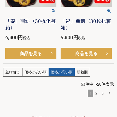
「寿」煎餅（30枚化粧
「祝」煎餅（30枚化粧
箱）
箱）
4,600
4,600
税込
税込
商品を見る
商品を見る
並び替え
価格が安い順
価格が高い順
新着順
53
件中
1
-
20
件表示
1
2
3