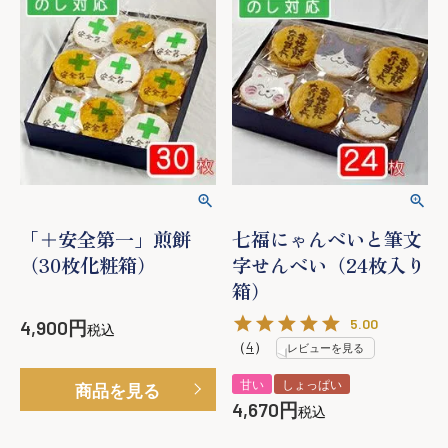
「＋安全第一」煎餅
七福にゃんべいと筆文
（30枚化粧箱）
字せんべい（24枚入り
箱）
5.00
4,900
税込
（
4
）
レビューを見る
甘い
しょっぱい
商品を見る
4,670
税込