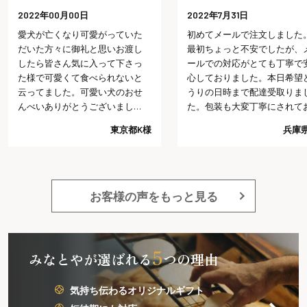
00月00日
2022年7月31日
亡くなり可愛がっていた
初めてメールで注文しました。
方々に御礼と思いお渡し
最初ちょっと不安でしたが、メ
皆さん気に入って下さっ
ールでの対応がとても丁寧で安
可愛くて食べられないと
心しておりました。本日希望ど
ました。可愛い犬のおせ
うりの日時まで配達受取りまし
ありがとうございまし
た。包装も大変丁寧にされてお
り予想以上でした。今回の注文
東京都K様
兵庫県I様
では、これ以上は望めないだろ
うと思う程好感がもてました。
又注文したいと思います。
お客様の声をもっと見る
5
みなとやが選ばれる
つの理由
気持ち伝わるオリジナルギフト