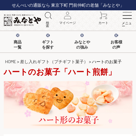
せんべいの通販なら 東京下町 門前仲町の老舗「みなとや」
検
マイページ
カート
メニュ
索
ー
商品
ギフト
みなとや
お客様
一覧
を探す
の強み
の声
HOME
差し入れギフト（プチギフト菓子）
ハートのお菓子
ハートのお菓子「ハート煎餅」