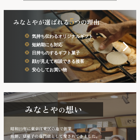
5
みなとやが選ばれる
つの理由
気持ち伝わるオリジナルギフト
短納期にも対応
日持ちのするギフト菓子
顔が見えて相談できる接客
安心してお買い物
みなとや
想い
の
昭和23年に東京江東区の地で創業
煎餅、豆菓子の専門店として愛されてきました。