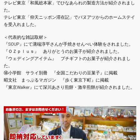
テレビ東京「和風総本家」でひなあられの製造方法が紹介されまし
た。
テレビ東京「仰天ニッポン滞在記」でバヌアツからのホームステイ
を受入れました。
＜代表的な雑誌取材＞
『SOUP』にて溝端淳平さんが手焼きせんべい体験をされました。
『ＯＺｐｌｕｓ』 ありがとうのお菓子が紹介されました。
『ウェディングアイテム』 プチギフトのお菓子が紹介されまし
た。
⑭小学館 サライ別冊 『全国こだわりの豆菓子』に掲載
昭文社 まっぷるマガジン 『歩く東京下町』に掲載
『東京Walker』にて深川あさり煎餅・激辛煎餅が紹介されました。