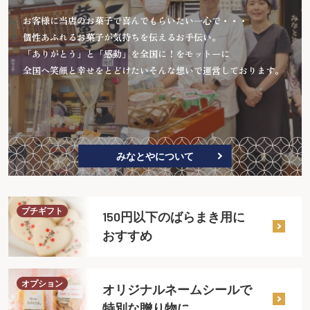
お客様に当店のお菓子で喜んでもらいたい一心で・・・
個性あふれるお菓子が気持ちを伝えるお手伝い。
「ありがとう」と「感動」を全国に！をモットーに
全国へ笑顔と幸せをとどけたいそんな想いで運営しております。
みなとやについて
プチギフト
150円以下のばらまき用に
おすすめ
オプション
オリジナルネームシールで
特別な贈り物に