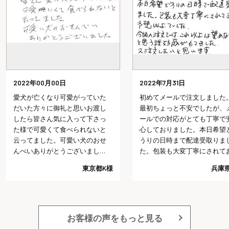
2022年00月00日
2022年7月31日
愛犬が亡くなり可愛がっていた
初めてメールで注文しました。
だいた方々に御礼と思いお渡し
最初ちょっと不安でしたが、メ
したら皆さん気に入って下さっ
ールでの対応がとても丁寧で安
た様で可愛くて食べられないと
心しておりました。本日希望ど
云ってました。可愛い犬のおせ
うりの日時まで配達受取りまし
んべいありがとうございまし
た。包装も大変丁寧にされてお
た。
り予想以上でした。今回の注文
東京都K様
兵庫県I様
では、これ以上は望めないだろ
うと思う程好感がもてました。
又注文したいと思います。
お客様の声をもっと見る