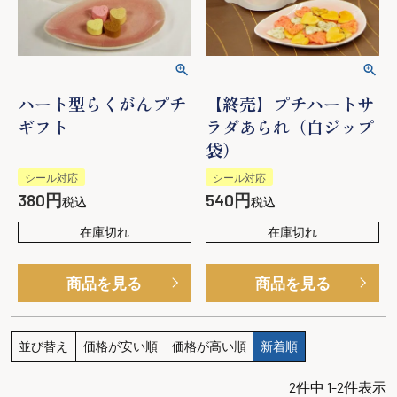
ハート型らくがんプチ
【終売】プチハートサ
ギフト
ラダあられ（白ジップ
袋）
シール対応
シール対応
380
540
税込
税込
在庫切れ
在庫切れ
商品を見る
商品を見る
並び替え
価格が安い順
価格が高い順
新着順
2
件中
1
-
2
件表示