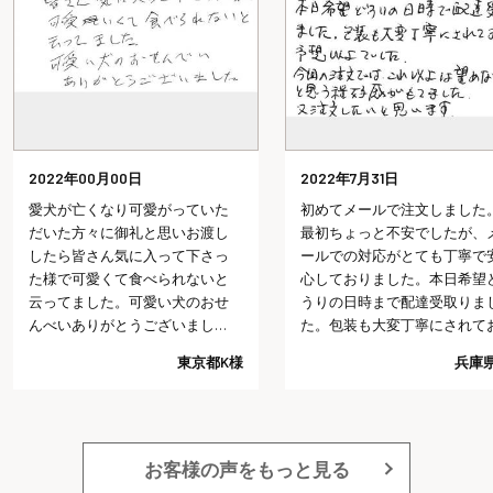
2022年00月00日
2022年7月31日
愛犬が亡くなり可愛がっていた
初めてメールで注文しました
だいた方々に御礼と思いお渡し
最初ちょっと不安でしたが、
したら皆さん気に入って下さっ
ールでの対応がとても丁寧で
た様で可愛くて食べられないと
心しておりました。本日希望
云ってました。可愛い犬のおせ
うりの日時まで配達受取りま
んべいありがとうございまし
た。包装も大変丁寧にされて
た。
り予想以上でした。今回の注
東京都K様
兵庫県
では、これ以上は望めないだ
うと思う程好感がもてました
又注文したいと思います。
お客様の声をもっと見る