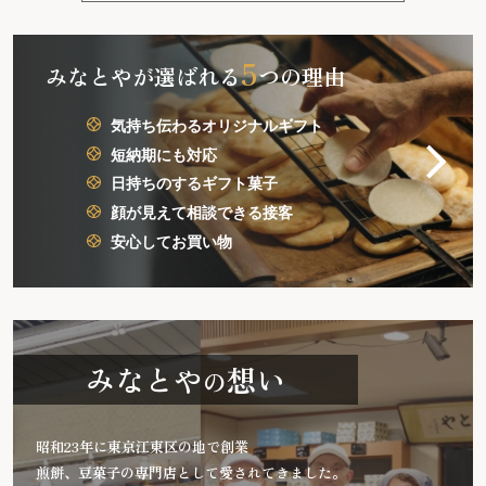
5
みなとやが選ばれる
つの理由
気持ち伝わるオリジナルギフト
短納期にも対応
日持ちのするギフト菓子
顔が見えて相談できる接客
安心してお買い物
みなとや
想い
の
昭和23年に東京江東区の地で創業
煎餅、豆菓子の専門店として愛されてきました。