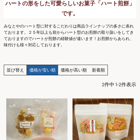
ハートの形をした可愛らしいお菓子「ハート煎餅」
です。
みなとやのハート型に対するこだわりは商品ラインナップの多さに表れ
ております。２５年以上も前からハート型のお煎餅の取り扱いをしてき
ておりますのでハートが煎餅の経験値が違います！お煎餅からあられ、
味付けも様々対応しております。
並び替え
価格が安い順
価格が高い順
新着順
2
件中
1
-
2
件表示