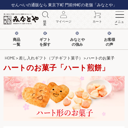
せんべいの通販なら 東京下町 門前仲町の老舗「みなとや」
検
マイページ
カート
メニュ
索
ー
商品
ギフト
みなとや
お客様
一覧
を探す
の強み
の声
HOME
差し入れギフト（プチギフト菓子）
ハートのお菓子
ハートのお菓子「ハート煎餅」