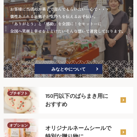
お客様に当店のお菓子で喜んでもらいたい一心で・・・
個性あふれるお菓子が気持ちを伝えるお手伝い。
「ありがとう」と「感動」を全国に！をモットーに
全国へ笑顔と幸せをとどけたいそんな想いで運営しております。
みなとやについて
プチギフト
150円以下のばらまき用に
おすすめ
オプション
オリジナルネームシールで
特別な贈り物に