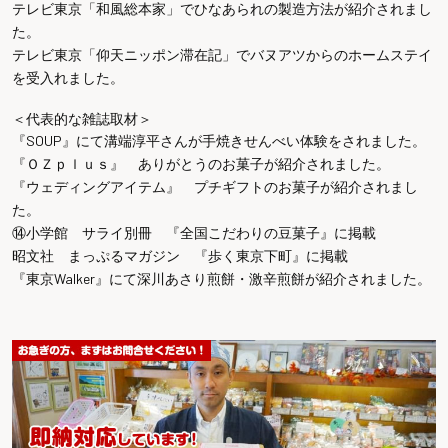
テレビ東京「和風総本家」でひなあられの製造方法が紹介されまし
た。
テレビ東京「仰天ニッポン滞在記」でバヌアツからのホームステイ
を受入れました。
＜代表的な雑誌取材＞
『SOUP』にて溝端淳平さんが手焼きせんべい体験をされました。
『ＯＺｐｌｕｓ』 ありがとうのお菓子が紹介されました。
『ウェディングアイテム』 プチギフトのお菓子が紹介されまし
た。
⑭小学館 サライ別冊 『全国こだわりの豆菓子』に掲載
昭文社 まっぷるマガジン 『歩く東京下町』に掲載
『東京Walker』にて深川あさり煎餅・激辛煎餅が紹介されました。