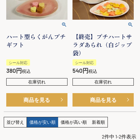
ハート型らくがんプチ
【終売】プチハートサ
ギフト
ラダあられ（白ジップ
袋）
シール対応
シール対応
380
540
税込
税込
在庫切れ
在庫切れ
商品を見る
商品を見る
並び替え
価格が安い順
価格が高い順
新着順
2
件中
1
-
2
件表示