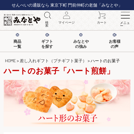
せんべいの通販なら 東京下町 門前仲町の老舗「みなとや」
検
マイページ
カート
メニュ
索
ー
商品
ギフト
みなとや
お客様
一覧
を探す
の強み
の声
HOME
差し入れギフト（プチギフト菓子）
ハートのお菓子
ハートのお菓子「ハート煎餅」