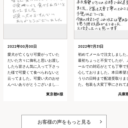
2022年00月00日
2022年7月31日
愛犬が亡くなり可愛がっていた
初めてメールで注文しました
だいた方々に御礼と思いお渡し
最初ちょっと不安でしたが、
したら皆さん気に入って下さっ
ールでの対応がとても丁寧で
た様で可愛くて食べられないと
心しておりました。本日希望
云ってました。可愛い犬のおせ
うりの日時まで配達受取りま
んべいありがとうございまし
た。包装も大変丁寧にされて
た。
り予想以上でした。今回の注
東京都K様
兵庫県
では、これ以上は望めないだ
うと思う程好感がもてました
又注文したいと思います。
お客様の声をもっと見る