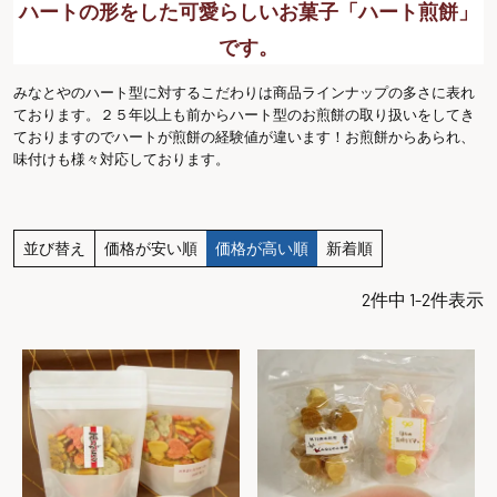
ハートの形をした可愛らしいお菓子「ハート煎餅」
です。
みなとやのハート型に対するこだわりは商品ラインナップの多さに表れ
ております。２５年以上も前からハート型のお煎餅の取り扱いをしてき
ておりますのでハートが煎餅の経験値が違います！お煎餅からあられ、
味付けも様々対応しております。
並び替え
価格が安い順
価格が高い順
新着順
2
件中
1
-
2
件表示