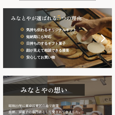
5
みなとやが選ばれる
つの理由
気持ち伝わるオリジナルギフト
短納期にも対応
日持ちのするギフト菓子
顔が見えて相談できる接客
安心してお買い物
みなとや
想い
の
昭和23年に東京江東区の地で創業
煎餅、豆菓子の専門店として愛されてきました。