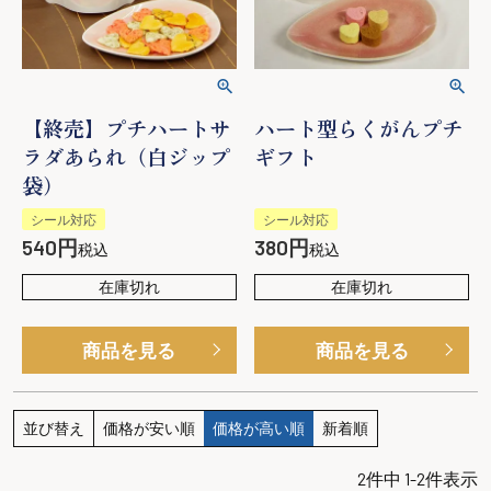
【終売】プチハートサ
ハート型らくがんプチ
ラダあられ（白ジップ
ギフト
袋）
シール対応
シール対応
540
380
税込
税込
在庫切れ
在庫切れ
商品を見る
商品を見る
並び替え
価格が安い順
価格が高い順
新着順
2
件中
1
-
2
件表示