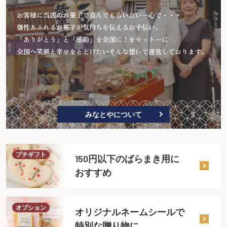
お客様に当店のお菓子で喜んでもらいたい一心で・・・
個性あふれるお菓子が気持ちを伝えるお手伝い。
「ありがとう」と「感動」を全国に！をモットーに
全国へ笑顔と幸せをとどけたいそんな想いで運営しております。
みなとやについて
プチギフト
150円以下のばらまき用に
おすすめ
オプション
オリジナルネームシールで
特別な贈り物に