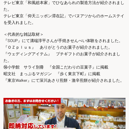
テレビ東京「和風総本家」でひなあられの製造方法が紹介されまし
た。
テレビ東京「仰天ニッポン滞在記」でバヌアツからのホームステイ
を受入れました。
＜代表的な雑誌取材＞
『SOUP』にて溝端淳平さんが手焼きせんべい体験をされました。
『ＯＺｐｌｕｓ』 ありがとうのお菓子が紹介されました。
『ウェディングアイテム』 プチギフトのお菓子が紹介されまし
た。
⑭小学館 サライ別冊 『全国こだわりの豆菓子』に掲載
昭文社 まっぷるマガジン 『歩く東京下町』に掲載
『東京Walker』にて深川あさり煎餅・激辛煎餅が紹介されました。