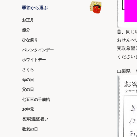
季節から選ぶ
お正月
節分
昔、同じ
おせんべ
ひな祭り
受取希望
バレンタインデー
ください
ホワイトデー
さくら
山梨県 
母の日
父の日
七五三の千歳飴
お中元
長寿(還暦)祝い
敬老の日