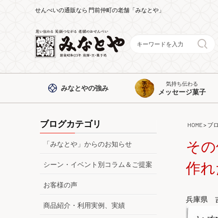
せんべいの通販なら 門前仲町の老舗「みなとや」
気持ち伝わる
みなとや
の強み
メッセージ菓子
ブログカテゴリ
HOME
>
ブ
その
「みなとや」からのお知らせ
作れ
シーン・イベント別コラム＆ご提案
お客様の声
兵庫県 
商品紹介・利用実例、実績