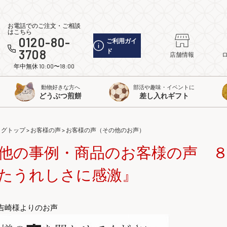
お電話でのご注文・ご相談
はこちら
0120-80-
ご利用ガイ
3708
ド
店舗情報
年中無休 10:00〜18:00
動物好きな方へ
部活や趣味・イベントに
どうぶつ煎餅
差し入れギフト
ログトップ
>
お客様の声
>
お客様の声（その他のお声）
他の事例・商品のお客様の声 
たうれしさに感激』
吉崎様よりのお声