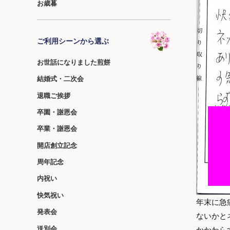
お歳暮
ご利用シーンから選ぶ
お世話になりました煎餅
結婚式・二次会
退職ご挨拶
卒園・謝恩会
卒業・謝恩会
開店創立記念
周年記念
内祝い
快気祝い
年末に急
発表会
ないかと
送別会
かかわら