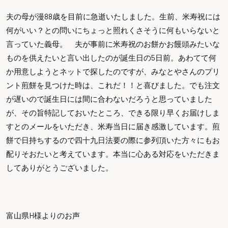
夫の母が漫88歳を目前に急逝いたしました。生前、米寿祝には
何がいい？との問いにちょっと照れくさそうに何もいらないと
言っていた義母。 夫が事前に米寿祝のお餅かお饅頭みたいな
ものを供えたいと言い出したのが誕生日の5日前。あわてて何
か用意しようとネットで探したのですが、みなとやさんのプリ
ント煎餅を見つけた時は、これだ！！と喜びました。でも注文
が遅いので誕生日には間に合わないだろうと思っていました
が、その旨特記しておいたところ、できる限り早くお届けしま
すとのメールをいただき、米寿当日に届き感激しています。煎
餅で日持ちするので四十九日法要の際に参列頂いた方々にもお
配りそおたいと考えています。本当に心ある対応をいただきま
してありがとうございました。
富山県H様よりのお声