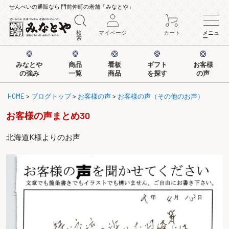
せんべいの通販なら 門前仲町の老舗「みなとや」
検
マイページ
カート
メニュ
索
ー
みなとや
商品
看板
ギフト
お客様
の強み
一覧
商品
を探す
の声
HOME
>
ブログトップ
>
お客様の声
>
お客様の声（その他のお声）
お客様の声まとめ30
北海道K様よりのお声