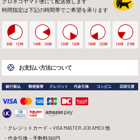
クロネコヤマト便にて配送致します
時間指定は下記の時間帯でご希望を承ります
お支払い方法について
銀行振込
郵便振替
クレジット
代金引換
コンビニ
店頭引渡
クレジットカード－VISA MASTER JCB AMEX 他
代金引換－手数料360円