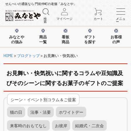
せんべいの通販なら 門前仲町の老舗「みなとや」
検
マイページ
カート
メニュ
索
ー
みなとや
商品
看板
ギフト
お客様
の強み
一覧
商品
を探す
の声
HOME
>
ブログトップ
> お見舞い・快気祝い
お見舞い・快気祝いに関するコラムや豆知識及
びそのシーンに関するお菓子のギフトのご提案
シーン・イベント別コラム＆ご提案
猫の日
法事・法要
ホワイトデー
来客時のおもてなし
お彼岸
結婚式・二次会