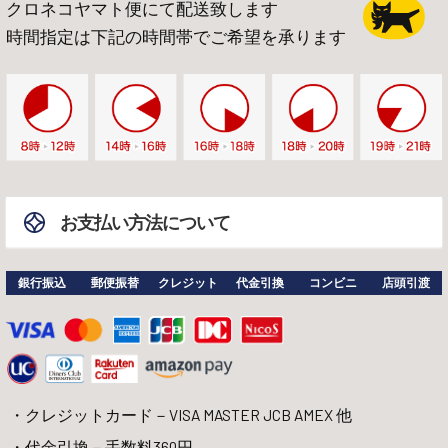
クロネコヤマト便にて配送致します
時間指定は下記の時間帯でご希望を承ります
お支払い方法について
銀行振込
郵便振替
クレジット
代金引換
コンビニ
店頭引渡
クレジットカード－VISA MASTER JCB AMEX 他
代金引換－手数料360円