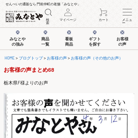
せんべいの通販なら 門前仲町の老舗「みなとや」
検
マイページ
カート
メニュ
索
ー
みなとや
商品
看板
ギフト
お客様
の強み
一覧
商品
を探す
の声
HOME
>
ブログトップ
>
お客様の声
>
お客様の声（その他のお声）
お客様の声まとめ68
栃木県F様よりのお声