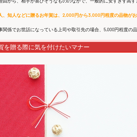
理由から、相手が喜びそうなもののなかで、一般的に安すぎず高す
人、知人などに贈るお年賀は、2,000円から3,000円程度の品物が
事関係でお世話になっている上司や取引先の場合、5,000円程度の
賀を贈る際に気を付けたいマナー