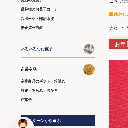
こうした
縁起物のお菓子コーナー
親戚や友
スポーツ・部活応援
また、仕
安全第一煎餅
お年
いろいろなお菓子
定番商品
定番商品のギフト・箱詰め
煎餅・あられ・おかき
豆菓子
シーンから選ぶ