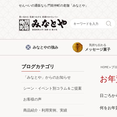
せんべいの通販なら 門前仲町の老舗「みなとや」
気持ち伝わる
みなとや
の強み
メッセージ菓子
ブログカテゴリ
HOME
>
ブ
お年
「みなとや」からのお知らせ
シーン・イベント別コラム＆ご提案
日ごろか
お客様の声
何をお年
商品紹介・利用実例、実績