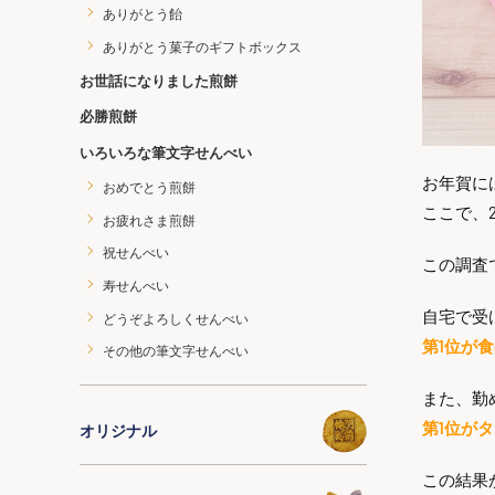
ありがとう飴
ありがとう菓子のギフトボックス
お世話になりました煎餅
必勝煎餅
いろいろな筆文字せんべい
お年賀に
おめでとう煎餅
ここで、
お疲れさま煎餅
祝せんべい
この調査
寿せんべい
自宅で受
どうぞよろしくせんべい
第1位が食
その他の筆文字せんべい
また、勤
第1位がタ
オリジナル
この結果