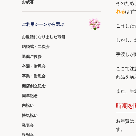
お歳暮
そのため
れる
はず
ご利用シーンから選ぶ
こうした
お世話になりました煎餅
しかし、
結婚式・二次会
手渡しが
退職ご挨拶
卒園・謝恩会
ここで注
卒業・謝恩会
商品を購
開店創立記念
また、手
周年記念
時期を
内祝い
快気祝い
お年賀は
発表会
す。
送別会