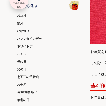
この記事の
季節から選ぶ
商品
お正月
節分
ひな祭り
バレンタインデー
ホワイトデー
お年賀を
さくら
母の日
この際、
父の日
ここでは
七五三の千歳飴
基本的
お中元
長寿(還暦)祝い
お年賀は
敬老の日