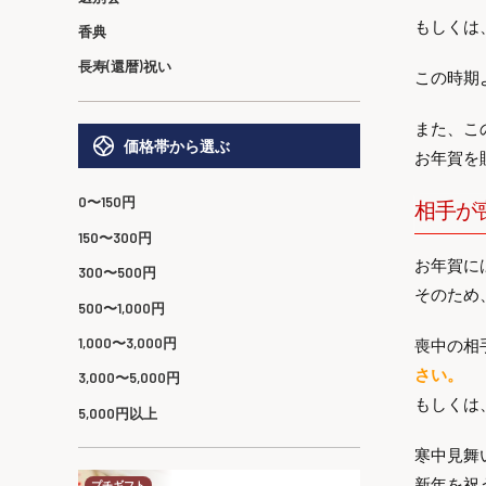
もしくは
香典
長寿(還暦)祝い
この時期
また、こ
価格帯から選ぶ
お年賀を
0〜150円
相手が
150〜300円
お年賀に
300〜500円
そのため
500〜1,000円
1,000〜3,000円
喪中の相
さい。
3,000〜5,000円
もしくは
5,000円以上
寒中見舞
新年を祝
プチギフト