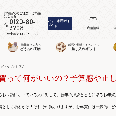
お電話でのご注文・ご相談
はこちら
0120-80-
ご利用ガイ
3708
ド
店舗情報
年中無休 10:00〜18:00
動物好きな方へ
部活や趣味・イベントに
どうぶつ煎餅
差し入れギフト
ログトップ
>
お正月
賀って何がいいの？予算感や正
らお世話になっている人に対して、新年の挨拶とともに贈るお年賀
賀として贈るかは人それぞれ異なりますが、お年賀には一般的にど